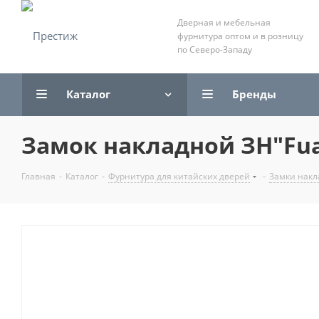
Дверная и мебельная
фурнитура оптом и в розницу
по Северо-Западу
Каталог
Бренды
Замок накладной ЗН"Fuar
Главная
-
Каталог
-
Фурнитура для китайских дверей
-
Замки нак