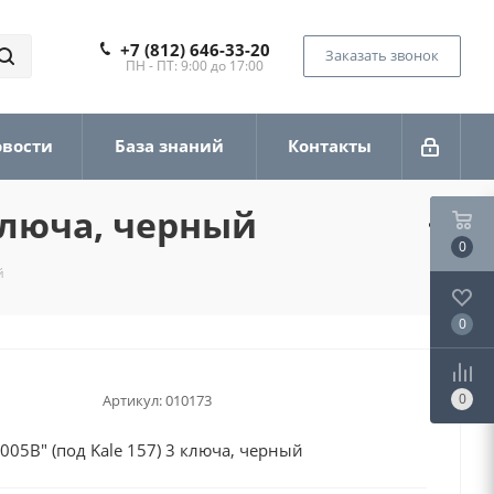
+7 (812) 646-33-20
Заказать звонок
ПН - ПТ: 9:00 до 17:00
овости
База знаний
Контакты
 ключа, черный
0
й
0
0
Артикул:
010173
05B" (под Kale 157) 3 ключа, черный