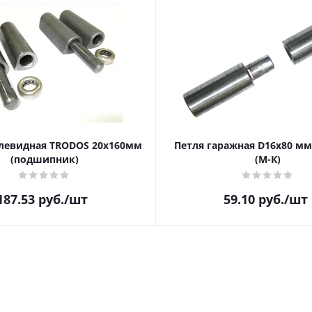
левидная TRODOS 20х160мм
Петля гаражная D16х80 мм
(подшипник)
(М-К)
187.53
руб.
/шт
59.10
руб.
/шт