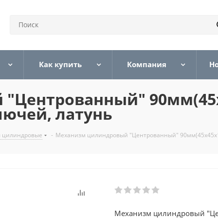
Как купить
Компания
Н
 "Центрованный" 90мм(45
лючей, латунь
 цилиндровые
-
Механизм цилиндровый "Центрованный" 90мм(45х45х10
Механизм цилиндровый "Це