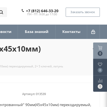
+7 (812) 646-33-20
Заказать звонок
ПН - ПТ: 9:00 до 17:00
овости
База знаний
Контакты
х45х10мм)
0
мм) перекодируемый, 2+ 5 ключей, латунь
0
0
Артикул:
013539
нтрованный" 90мм(45х45х10мм) перекодируемый,