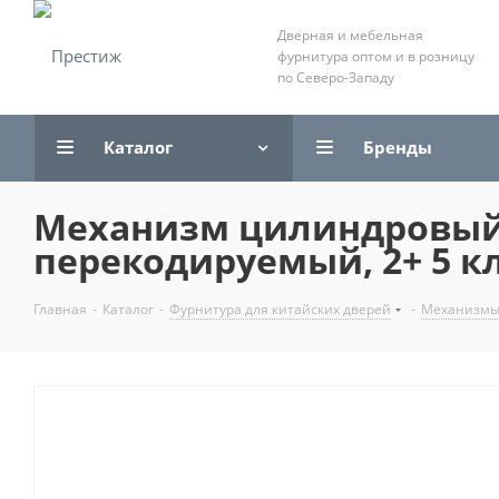
Дверная и мебельная
фурнитура оптом и в розницу
по Северо-Западу
Каталог
Бренды
Механизм цилиндровый
перекодируемый, 2+ 5 к
Главная
-
Каталог
-
Фурнитура для китайских дверей
-
Механизмы