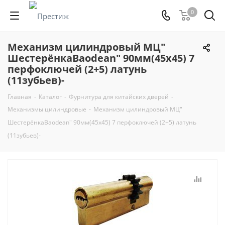
0
Механизм цилиндровый МЦ"
ШестерёнкаBaodean" 90мм(45х45) 7
перфоключей (2+5) латунь
(11зубьев)-
Главная
-
Каталог
-
Фурнитура для китайских дверей
-
Механизмы цилиндровые
-
Механизм цилиндровый МЦ"
ШестерёнкаBaodean" 90мм(45х45) 7 перфоключей (2+5) латунь
(11зубьев)-