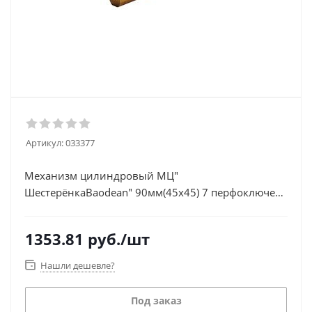
Артикул:
033377
Механизм цилиндровый МЦ"
ШестерёнкаBaodean" 90мм(45х45) 7 перфоключей
(2+5) латунь (11зубьев)-
1353.81
руб.
/шт
Нашли дешевле?
Под заказ