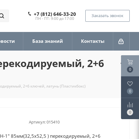
+7 (812) 646-33-20
Заказать звонок
ПН - ПТ: 9:00 до 17:00
овости
База знаний
Контакты
перекодируемый, 2+6
0
одируемый, 2+6 ключей, латунь (Пластикбокс)
0
0
Артикул:
015410
-1" 85мм(32,5х52,5 ) перекодируемый, 2+6