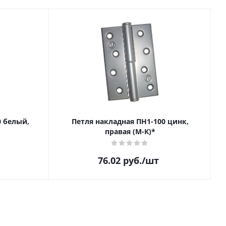
0 белый,
Петля накладная ПН1-100 цинк,
правая (М-К)*
76.02
руб.
/шт