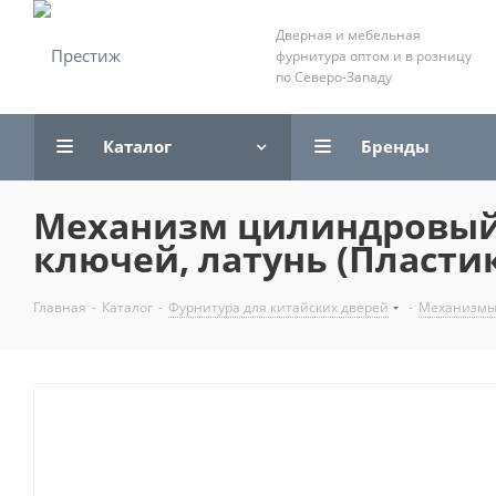
Дверная и мебельная
фурнитура оптом и в розницу
по Северо-Западу
Каталог
Бренды
Механизм цилиндровый "
ключей, латунь (Пласти
Главная
-
Каталог
-
Фурнитура для китайских дверей
-
Механизмы