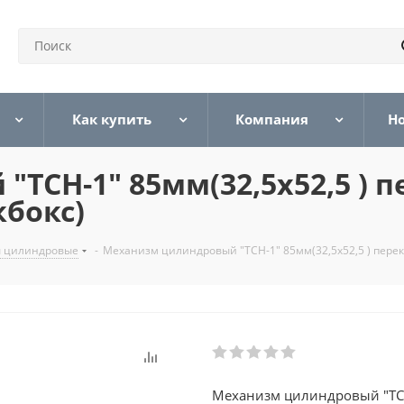
Как купить
Компания
Н
TCH-1" 85мм(32,5х52,5 ) 
кбокс)
 цилиндровые
-
Механизм цилиндровый "TCH-1" 85мм(32,5х52,5 ) перек
Механизм цилиндровый "TCH