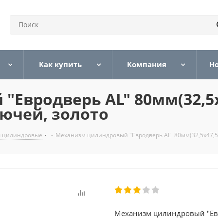
Как купить
Компания
Н
Евродверь AL" 80мм(32,5х
ючей, золото
 цилиндровые
-
Механизм цилиндровый "Евродверь AL" 80мм(32,5х47,5
Механизм цилиндровый "Евр