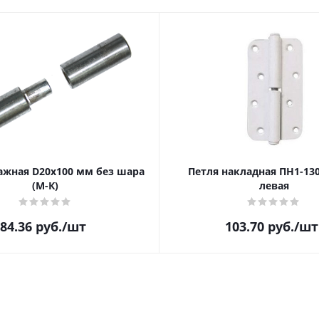
ажная D20х100 мм без шара
Петля накладная ПН1-13
(М-К)
левая
84.36
руб.
/шт
103.70
руб.
/шт