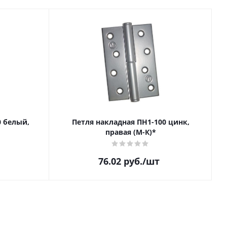
0 белый,
Петля накладная ПН1-100 цинк,
правая (М-К)*
76.02
руб.
/шт