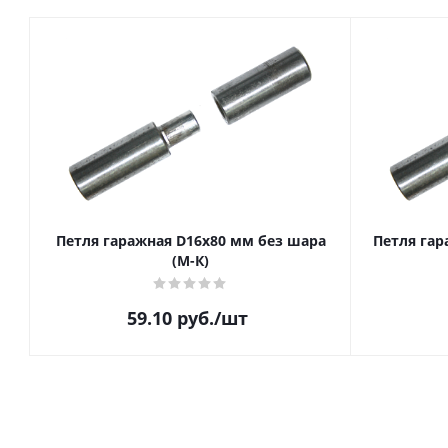
Петля гаражная D16х80 мм без шара
Петля гар
(М-К)
59.10
руб.
/шт