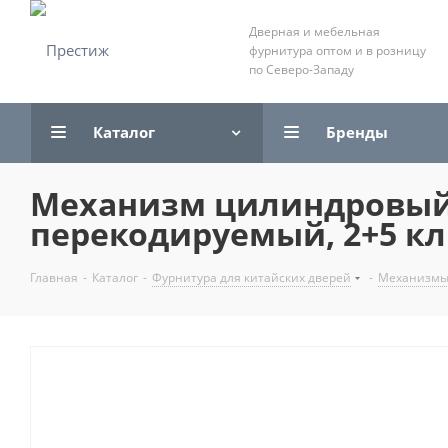
Дверная и мебельная
фурнитура оптом и в розницу
по Северо-Западу
Каталог
Бренды
Механизм цилиндровый "
перекодируемый, 2+5 кл
Главная
-
Каталог
-
Фурнитура для китайских дверей
-
Механизмы