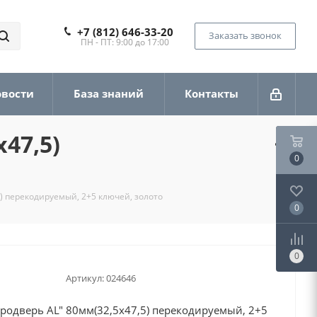
+7 (812) 646-33-20
Заказать звонок
ПН - ПТ: 9:00 до 17:00
овости
База знаний
Контакты
47,5)
0
) перекодируемый, 2+5 ключей, золото
0
0
Артикул:
024646
одверь AL" 80мм(32,5х47,5) перекодируемый, 2+5