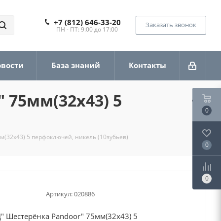
+7 (812) 646-33-20
Заказать звонок
ПН - ПТ: 9:00 до 17:00
овости
База знаний
Контакты
75мм(32х43) 5
0
32х43) 5 перфоключей, никель (10зубьев)
0
0
Артикул:
020886
Шестерёнка Pandoor" 75мм(32х43) 5