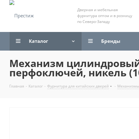
Дверная и мебельная
фурнитура оптом и в розницу
по Северо-Западу
Каталог
Бренды
Механизм цилиндровый 
перфоключей, никель (1
Главная
-
Каталог
-
Фурнитура для китайских дверей
-
Механизмы