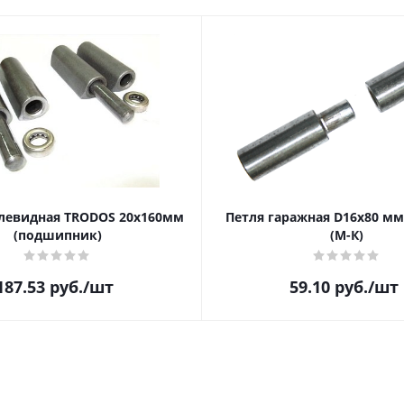
левидная TRODOS 20х160мм
Петля гаражная D16х80 мм
(подшипник)
(М-К)
187.53
руб.
/шт
59.10
руб.
/шт