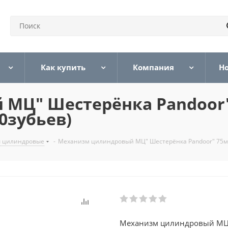
Как купить
Компания
Н
МЦ" Шестерёнка Pandoor" 
0зубьев)
 цилиндровые
-
Механизм цилиндровый МЦ" Шестерёнка Pandoor" 75мм(
Механизм цилиндровый МЦ" 