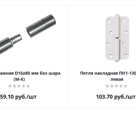
ражная D16х80 мм без шара
Петля накладная ПН1-13
(М-К)
левая
59.10
руб.
/шт
103.70
руб.
/шт