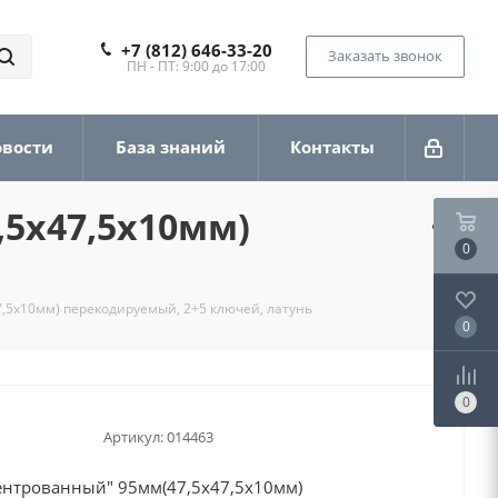
+7 (812) 646-33-20
Заказать звонок
ПН - ПТ: 9:00 до 17:00
овости
База знаний
Контакты
5х47,5х10мм)
0
5х10мм) перекодируемый, 2+5 ключей, латунь
0
0
Артикул:
014463
нтрованный" 95мм(47,5х47,5х10мм)