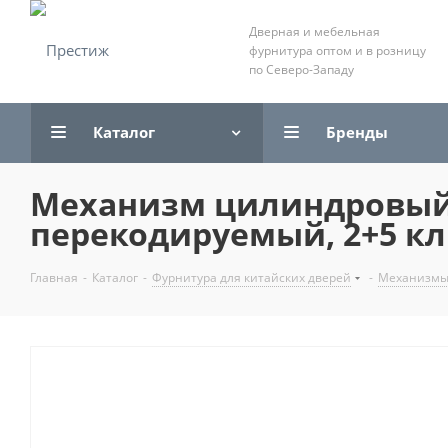
Дверная и мебельная
фурнитура оптом и в розницу
по Северо-Западу
Каталог
Бренды
Механизм цилиндровый 
перекодируемый, 2+5 кл
Главная
-
Каталог
-
Фурнитура для китайских дверей
-
Механизмы