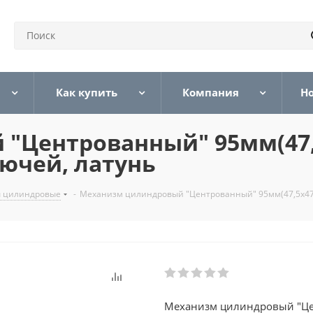
Как купить
Компания
Н
"Центрованный" 95мм(47,
ючей, латунь
 цилиндровые
-
Механизм цилиндровый "Центрованный" 95мм(47,5х47,
Механизм цилиндровый "Це