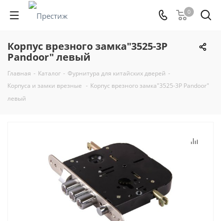
0
Корпус врезного замка"3525-3Р
Pandoor" левый
Главная
-
Каталог
-
Фурнитура для китайских дверей
-
Корпуса и замки врезные
-
Корпус врезного замка"3525-3Р Pandoor"
левый