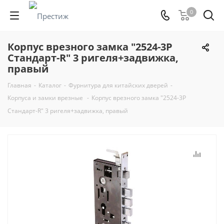
0
Корпус врезного замка "2524-3Р
Стандарт-R" 3 ригеля+задвижка,
правый
Главная
-
Каталог
-
Фурнитура для китайских дверей
-
Корпуса и замки врезные
-
Корпус врезного замка "2524-3Р
Стандарт-R" 3 ригеля+задвижка, правый