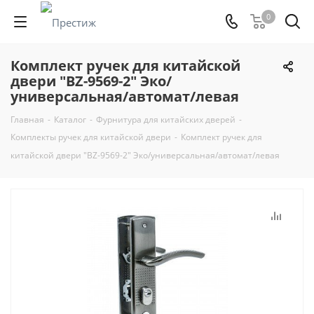
0
Комплект ручек для китайской
двери "BZ-9569-2" Эко/
универсальная/автомат/левая
Главная
-
Каталог
-
Фурнитура для китайских дверей
-
Комплекты ручек для китайской двери
-
Комплект ручек для
китайской двери "BZ-9569-2" Эко/универсальная/автомат/левая