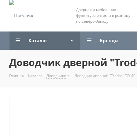
Дверная и мебельная
фурнитура оптом и в розницу
по Северо-Западу
Каталог
Бренды
Доводчик дверной "Trod
Главная
-
Каталог
-
Доводчики
-
Доводчик дверной "Trodos" TD-40