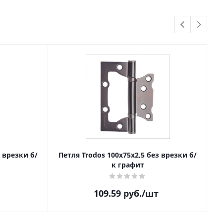
з врезки б/
Петля Trodos 100x75x2,5 без врезки б/
ь
к графит
109.59
руб.
/шт