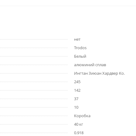
нет
Trodos
Белый
алюминий сплав
Ингтан Зиюан Хардвер Ко.
245
142
37
10
Коробка
40 кг
0.918