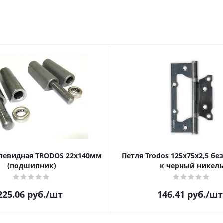
левидная TRODOS 22х140мм
Петля Trodos 125х75х2,5 бе
(подшипник)
к черный никел
225.06
руб.
/шт
146.41
руб.
/шт