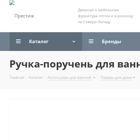
Дверная и мебельная
фурнитура оптом и в розницу
по Северо-Западу
Каталог
Бренды
Ручка-поручень для ванн
Главная
-
Каталог
-
Аксессуары для ванной
-
Товары для дома
-