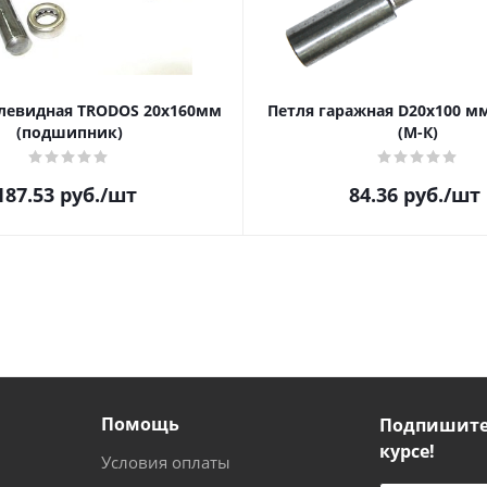
левидная TRODOS 20х160мм
Петля гаражная D20х100 м
(подшипник)
(М-К)
187.53
руб.
/шт
84.36
руб.
/шт
Помощь
Подпишитес
курсе!
Условия оплаты