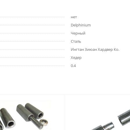
нет
Delphinium
Черный
Сталь
Ингтан Зиюан Хардвер Ко.
Хедер
0.4