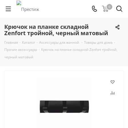
0
Крючок на планке складной
Zenfort тройной, черный матовый
Главная
-
Каталог
-
Аксессуары для ванной
-
Товары для дома
-
Прочие аксессуары
-
Крючок на планке складной Zenfort тройной,
черный матовый