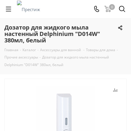
0
Дозатор для жидкого мыла
настенный Delphinium "D014W"
380мл, белый
Главная
-
Каталог
-
Аксессуары для ванной
-
Товары для дома
-
Прочие аксессуары
-
Дозатор для жидкого мыла настенный
Delphinium "D014W" 380мл, белый