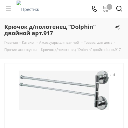
0
Крючок д/полотенец "Dolphin"
двойной арт.917
Главная
-
Каталог
-
Аксессуары для ванной
-
Товары для дома
-
Прочие аксессуары
-
Крючок д/полотенец "Dolphin" двойной арт.917