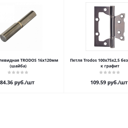
левидная TRODOS 16х120мм
Петля Trodos 100x75x2,5 бе
(шайба)
к графит
84.36
руб.
/шт
109.59
руб.
/шт