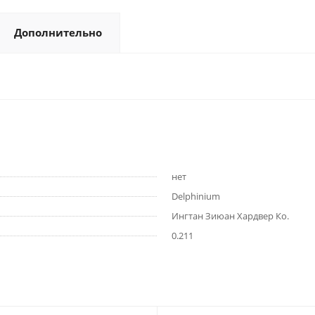
Дополнительно
нет
Delphinium
Ингтан Зиюан Хардвер Ко.
0.211