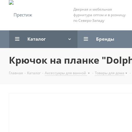
Дверная и мебельная
фурнитура оптом и в розницу
по Северо-Западу
Каталог
Бренды
Крючок на планке "Dolphi
Главная
-
Каталог
-
Аксессуары для ванной
-
Товары для дома
-