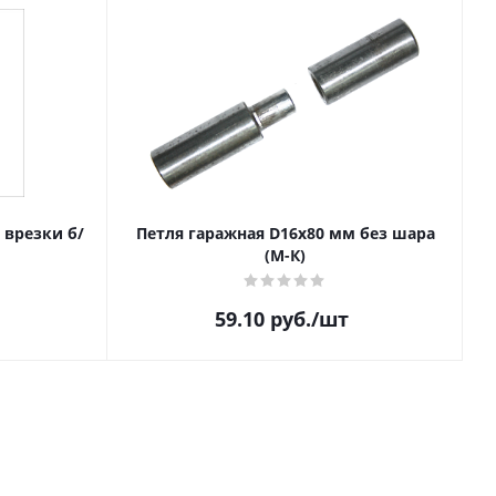
з врезки б/
Петля гаражная D16х80 мм без шара
(М-К)
59.10
руб.
/шт