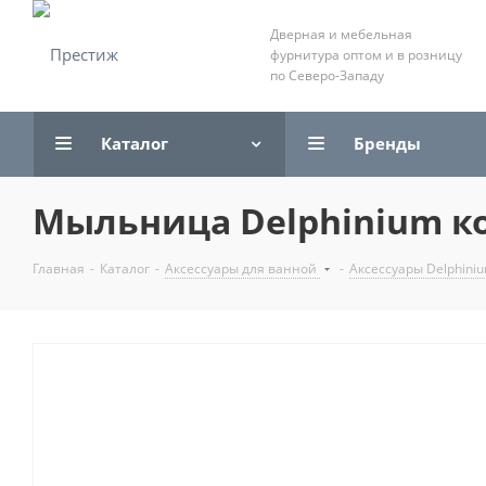
Дверная и мебельная
фурнитура оптом и в розницу
по Северо-Западу
Каталог
Бренды
Мыльница Delphinium ко
Главная
-
Каталог
-
Аксессуары для ванной
-
Аксессуары Delphini