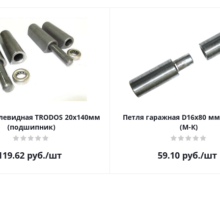
левидная TRODOS 20х140мм
Петля гаражная D16х80 мм
(подшипник)
(М-К)
119.62
руб.
/шт
59.10
руб.
/шт