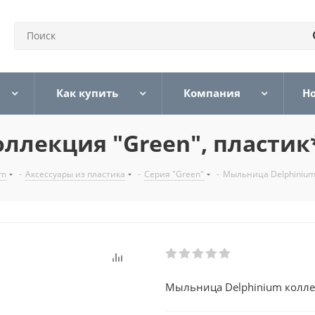
Как купить
Компания
Н
ллекция "Green", пластик
um
-
Аксессуары из пластика
-
Серия "Green"
-
Мыльница Delphinium 
Мыльница Delphinium коллек