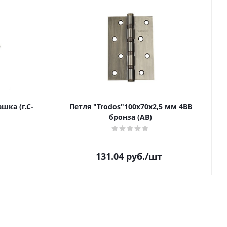
шка (г.С-
Петля "Trodos"100х70х2,5 мм 4BB
бронза (AB)
131.04
руб.
/шт