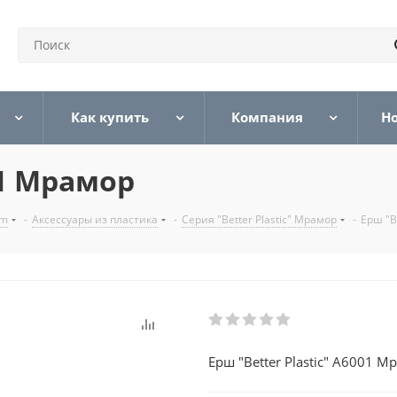
Как купить
Компания
Н
01 Мрамор
um
-
Аксессуары из пластика
-
Серия "Better Plastic" Мрамор
-
Ерш "B
Ерш "Better Plastic" А6001 М