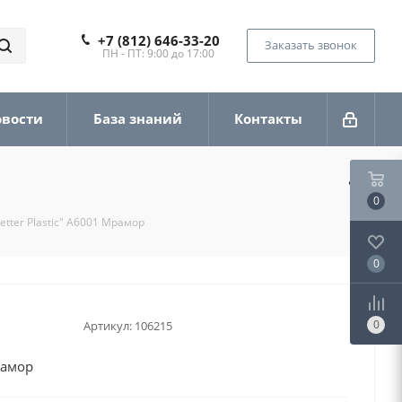
+7 (812) 646-33-20
Заказать звонок
ПН - ПТ: 9:00 до 17:00
овости
База знаний
Контакты
0
etter Plastic" А6001 Мрамор
0
0
Артикул:
106215
рамор