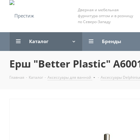
Дверная и мебельная
фурнитура оптом и в розницу
по Северо-Западу
Каталог
Бренды
Ерш "Better Plastic" А60
Главная
-
Каталог
-
Аксессуары для ванной
-
Аксессуары Delphini