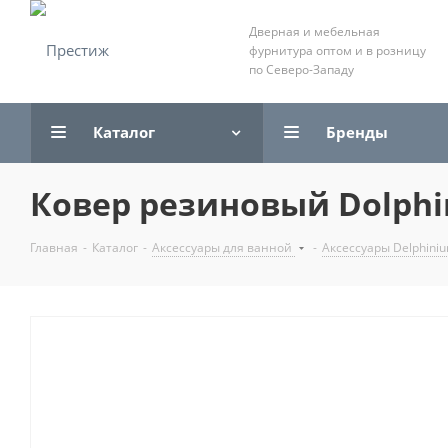
Дверная и мебельная
фурнитура оптом и в розницу
по Северо-Западу
Каталог
Бренды
Ковер резиновый Dolphi
Главная
-
Каталог
-
Аксессуары для ванной
-
Аксессуары Delphini