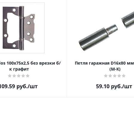
os 100x75x2,5 без врезки б/
Петля гаражная D16х80 мм
к графит
(М-К)
109.59
руб.
/шт
59.10
руб.
/шт