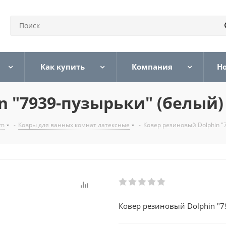
Как купить
Компания
Н
n "7939-пузырьки" (белый)
um
-
Ковры для ванных комнат латексные
-
Ковер резиновый Dolphin "
Ковер резиновый Dolphin "7