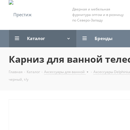
Дверная и мебельная
фурнитура оптом и в розницу
по Северо-Западу
Каталог
Бренды
Карниз для ванной телес
Главная
-
Каталог
-
Аксессуары для ванной
-
Аксессуары Delphini
черный, т/у