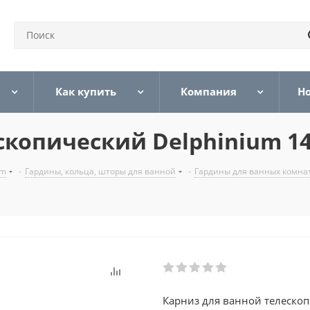
Как купить
Компания
Н
копический Delphinium 140
um
-
Гардины, кольца, шторы для ванной
-
Гардины для ванных комна
Карниз для ванной телескоп