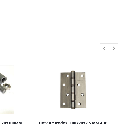
S 20х100мм
Петля "Trodos"100х70х2,5 мм 4BB
П