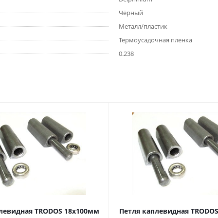
Чёрный
Металл/пластик
Термоусадочная пленка
0.238
левидная TRODOS 18х100мм
Петля каплевидная TRODO