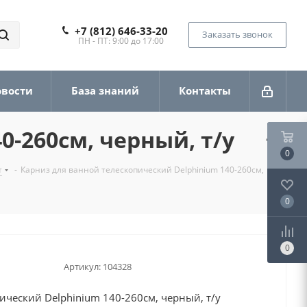
+7 (812) 646-33-20
Заказать звонок
ПН - ПТ: 9:00 до 17:00
овости
База знаний
Контакты
-260см, черный, т/у
0
т
-
Карниз для ванной телескопический Delphinium 140-260см,
0
0
Артикул:
104328
ический Delphinium 140-260см, черный, т/у