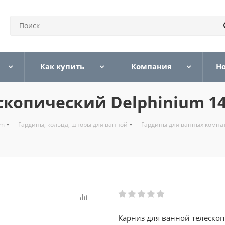
Как купить
Компания
Н
копический Delphinium 140
um
-
Гардины, кольца, шторы для ванной
-
Гардины для ванных комна
Карниз для ванной телескоп