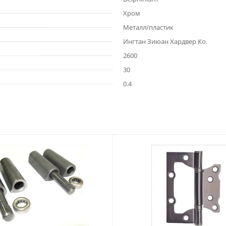
Хром
Металл/пластик
Ингтан Зиюан Хардвер Ко.
2600
30
0.4