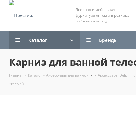
Дверная и мебельная
фурнитура оптом и в розницу
по Северо-Западу
Каталог
Бренды
Карниз для ванной телес
Главная
-
Каталог
-
Аксессуары для ванной
-
Аксессуары Delphini
хром, т/у