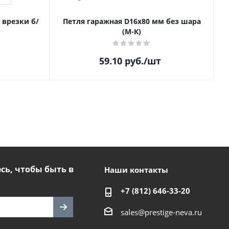
з врезки б/
Петля гаражная D16х80 мм без шара
(М-К)
59.10
руб.
/шт
ь, чтобы быть в
Наши контакты
+7 (812) 646-33-20
sales@prestige-neva.ru