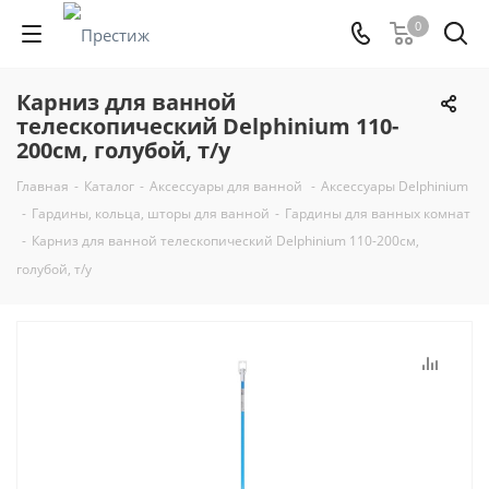
0
Карниз для ванной
телескопический Delphinium 110-
200см, голубой, т/у
Главная
-
Каталог
-
Аксессуары для ванной
-
Аксессуары Delphinium
-
Гардины, кольца, шторы для ванной
-
Гардины для ванных комнат
-
Карниз для ванной телескопический Delphinium 110-200см,
голубой, т/у